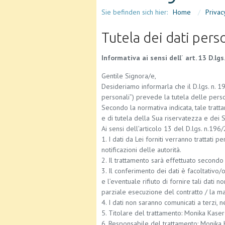
Sie befinden sich hier:
Home
/
Privac
Tutela dei dati pers
Informativa ai sensi dell´ art. 13 D.lg
Gentile Signora/e,
Desideriamo informarla che il D.lgs. n. 1
personali”) prevede la tutela delle person
Secondo la normativa indicata, tale tratta
e di tutela della Sua riservatezza e dei Su
Ai sensi dell’articolo 13 del D.lgs. n.196
1. I dati da Lei forniti verranno trattati 
notificazioni delle autorità.
2. Il trattamento sarà effettuato second
3. Il conferimento dei dati è facoltativo/
e l’eventuale rifiuto di fornire tali dat
parziale esecuzione del contratto / la m
4. I dati non saranno comunicati a terzi, n
5. Titolare del trattamento: Monika Kaser
6. Responsabile del trattamento: Monika